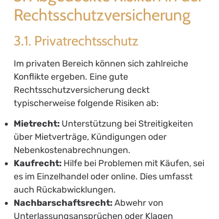
3.4. Familienrechtsschutz
Familienangelegenheiten sind oftmals
emotional belastend und komplex. Hier deckt
eine Rechtsschutzversicherung
typischerweise ab:
Scheidungsrecht:
Rechtsberatung und
Unterstützung beim Scheidungsprozess und
Unterhaltsfragen.
Sorgerecht:
Rechtliche Unterstützung bei
Sorgerechtsstreitigkeiten und
Umgangsregelungen.
4. Was kostet eine
Rechtsschutzversicherung?