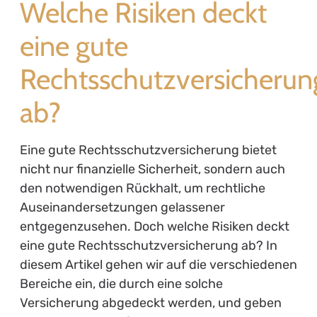
Versicherung, die die Kosten für rechtliche
Dienstleistungen abdeckt, wenn der
Versicherungsnehmer in einen Rechtsstreit
verwickelt ist. Dies kann sowohl
Anwaltsgebühren als auch Gerichtskosten
umfassen. Damit bietet die Versicherung einen
finanziellen Schutzschirm, der unter anderem
bei der Durchsetzung von Ansprüchen oder
bei der Verteidigung gegen Klagen
Unterstützung bietet.
2.1. Welche Arten von
Rechtsschutzversicherungen gibt
es?
Rechtsschutzversicherungen lassen sich in
verschiedene Kategorien unterteilen: