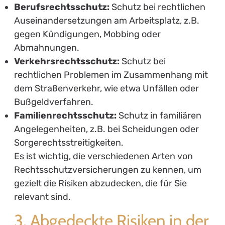
Wettbewerbsrecht:
Unterstützung bei
Streitigkeiten hinsichtlich des Wettbewerbs,
insbesondere bei der Geltendmachung von
Ansprüchen gegenüber ehemaligen
Arbeitgebern.
3.3. Verkehrsrechtsschutz
Der Straßenverkehr ist ein weiterer Bereich, in
dem rechtliche Probleme schnell auftreten
können. Dazu zählen:
Unfallrecht:
Unterstützung bei Ansprüchen
auf Schmerzensgeld oder Schadensersatz
nach einem Verkehrsunfall.
Bußgeldverfahren:
Unterstützung bei
Anfechtung von Bußgeldbescheiden oder
Fahrverboten.