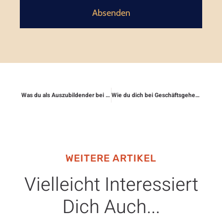
Familienrecht zählt zu den komplexesten Rechtsgebieten. Es
umfasst alles von Scheidungen, Sorgerechtsfragen bis hin zu
Unterhaltszahlungen. Angesichts der emotionalen Belastungen
und der oft
MEHR LESEN »
29. Dezember 2025
Wie sich Streit mit dem Finanzamt regeln
lässt
Wie sich Streit mit dem Finanzamt regeln lässt: Ein umfassender
Leitfaden Streitigkeiten mit dem Finanzamt sind für viele Bürger
eine frustrierende Erfahrung. Sei es aufgrund von falschen
Steuerbescheiden, Nachforderungen oder
MEHR LESEN »
29. Dezember 2025