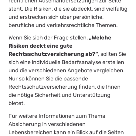
Absenden
Was du als Auszubildender bei Abmahnungen tun kannst
Wie du dich bei Geschäftsgeheimnisverstößen absicherst
WEITERE ARTIKEL