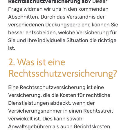
Rechtsschutzversicherungen zu kennen, um
gezielt die Risiken abzudecken, die für Sie
relevant sind.
3. Abgedeckte Risiken in der
Rechtsschutzversicherung
3.1. Privatrechtsschutz
Im privaten Bereich können sich zahlreiche
Konflikte ergeben. Eine gute
Rechtsschutzversicherung deckt
typischerweise folgende Risiken ab:
Mietrecht:
Unterstützung bei Streitigkeiten
über Mietverträge, Kündigungen oder
Nebenkostenabrechnungen.