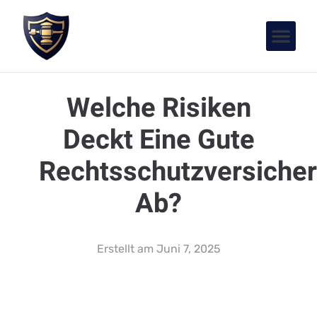
im Verkehrsrecht – die Liste der möglichen
rechtlichen Konflikte ist lang. Umso wichtiger
ist es, gut gerüstet zu sein.
Welche Risiken
deckt eine gute
Rechtsschutzversicherung ab?
Dieser
Frage widmen wir uns in den kommenden
Abschnitten. Durch das Verständnis der
verschiedenen Deckungsbereiche können Sie
besser entscheiden, welche Versicherung für
Sie und Ihre individuelle Situation die richtige
ist.
2. Was ist eine
Rechtsschutzversicherung?
Eine Rechtsschutzversicherung ist eine