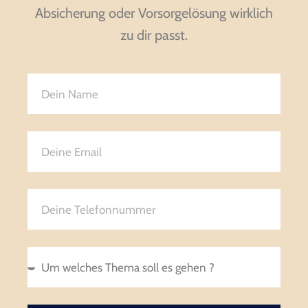
Wie sich internationale Studierende rechtlich
absichern
Wie sich internationale Studierende rechtlich absichern – Ein
umfassender Leitfaden Die Entscheidung, in einem anderen Land
zu studieren, ist eine spannende, aber auch herausfordernde
Erfahrung. Internationale Studierende sehen sich häufig
MEHR LESEN »
29. Dezember 2025
Familienrecht – wann greift die
Rechtsschutzversicherung?
Familienrecht – wann greift die Rechtsschutzversicherung? Das