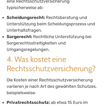
umfassende Übersicht über die
Versicherungsbedingungen und Ausschlüsse
ist unerlässlich.
5.3. Bewertungen und
Empfehlungen
Nutzen Sie unabhängige Vergleichsportale, um
die verschiedenen Angebote zu bewerten.
Auch persönliche Empfehlungen von
Freunden oder Familie können wertvoll sein.
6. Fazit: Welche Risiken
deckt eine gute
Rechtsschutzversicherung
ab?