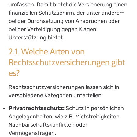
Kaufrecht:
Hilfe bei Problemen mit Käufen, sei
es im Einzelhandel oder online. Dies umfasst
auch Rückabwicklungen.
Nachbarschaftsrecht:
Abwehr von
Unterlassungsansprüchen oder Klagen
aufgrund von Geruchs- oder Lärmbelästigung.
3.2. Berufsrechtsschutz
Im beruflichen Umfeld kann es zu Konflikten
kommen, die ebenfalls abgedeckt werden
sollten. Zu den Risiken gehören:
Kündigungsschutz:
Unterstützung bei der
Anfechtung von Kündigungen oder
Abmahnungen.
Mobbing:
Rechtliche Unterstützung bei
Mobbing-Fällen am Arbeitsplatz.