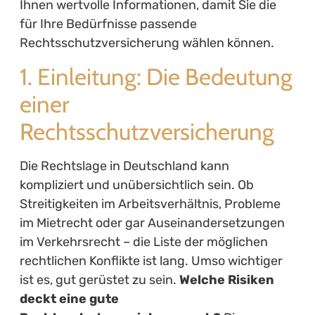
Privatrechtsschutz:
Schutz in persönlichen
Angelegenheiten, wie z.B. Mietstreitigkeiten,
Nachbarschaftskonflikten oder
Vermögensfragen.
Berufsrechtsschutz:
Schutz bei rechtlichen
Auseinandersetzungen am Arbeitsplatz, z.B.
gegen Kündigungen, Mobbing oder
Abmahnungen.
Verkehrsrechtsschutz:
Schutz bei
rechtlichen Problemen im Zusammenhang mit
dem Straßenverkehr, wie etwa Unfällen oder
Bußgeldverfahren.
Familienrechtsschutz:
Schutz in familiären
Angelegenheiten, z.B. bei Scheidungen oder
Sorgerechtsstreitigkeiten.
Es ist wichtig, die verschiedenen Arten von