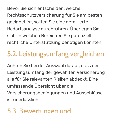
bietet.
Für weitere Informationen zum Thema
Absicherung in verschiedenen
Lebensbereichen kann ein Blick auf die Seiten
von
Haftungsheld
oder
Vermögensheld
sehr
hilfreich sein.
Mit der richtigen Rechtsschutzversicherung
sind Sie gut gerüstet und können auch in
schwierigen rechtlichen Situationen gelassen
bleiben.
Kostenfrei für dich.