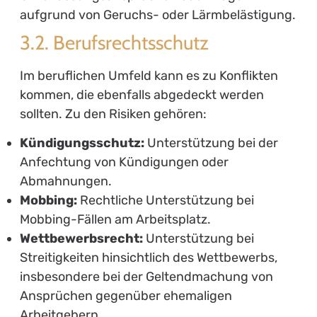
Die Kosten einer Rechtsschutzversicherung
variieren je nach Art des gewählten Schutzes,
beispielsweise:
Privatrechtsschutz:
ab etwa 15 Euro im
Monat.
Berufsrechtsschutz:
kann zwischen 20 und
40 Euro pro Monat liegen.
Verkehrsrechtsschutz:
beträgt
durchschnittlich zwischen 10 und 30 Euro pro
Monat.
Die genauen Kosten hängen von
verschiedenen Faktoren ab, wie z.B. Ihrem
Wohnort, Ihrem Alter und Ihrer
Schadenshistorie.
5. Wie man die richtige