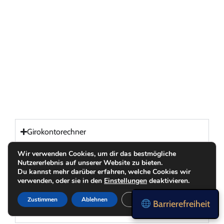
Girokontorechner
Wir verwenden Cookies, um dir das bestmögliche
Internet Vergleichsrechner
Nutzererlebnis auf unserer Website zu bieten.
Du kannst mehr darüber erfahren, welche Cookies wir
verwenden, oder sie in den
Einstellungen
deaktivieren.
Strom Vergleichsrechner
Zustimmen
Ablehnen
Einstellungen
Barrierefreiheit
Gas Vergleichsrechner