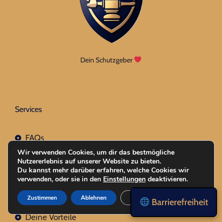
Dein Schutzgeber
Services
FAQs
Wir verwenden Cookies, um dir das bestmögliche
Unser Blog
Nutzererlebnis auf unserer Website zu bieten.
Du kannst mehr darüber erfahren, welche Cookies wir
Unser Service
verwenden, oder sie in den
Einstellungen
deaktivieren.
Unser Team
Zustimmen
Ablehnen
Einstellungen
Barrierefreiheit
Deine Vorteile