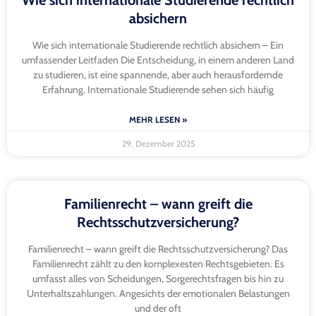
absichern
Wie sich internationale Studierende rechtlich absichern – Ein
umfassender Leitfaden Die Entscheidung, in einem anderen Land
zu studieren, ist eine spannende, aber auch herausfordernde
Erfahrung. Internationale Studierende sehen sich häufig
MEHR LESEN »
29. Dezember 2025
Familienrecht – wann greift die
Rechtsschutzversicherung?
Familienrecht – wann greift die Rechtsschutzversicherung? Das
Familienrecht zählt zu den komplexesten Rechtsgebieten. Es
umfasst alles von Scheidungen, Sorgerechtsfragen bis hin zu
Unterhaltszahlungen. Angesichts der emotionalen Belastungen
und der oft