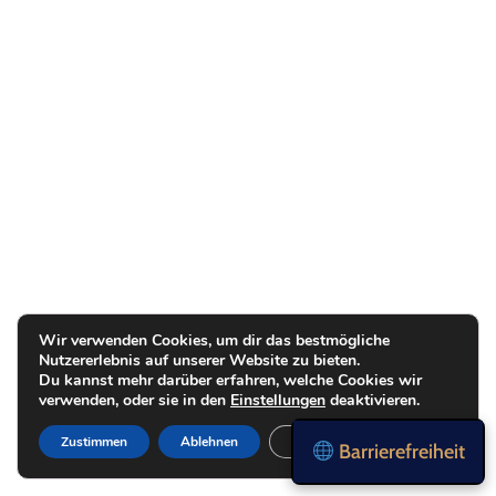
Wir verwenden Cookies, um dir das bestmögliche
Nutzererlebnis auf unserer Website zu bieten.
Du kannst mehr darüber erfahren, welche Cookies wir
verwenden, oder sie in den
Einstellungen
deaktivieren.
Zustimmen
Ablehnen
Einstellungen
Barrierefreiheit