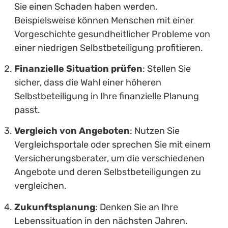
Sie einen Schaden haben werden.
Beispielsweise können Menschen mit einer
Vorgeschichte gesundheitlicher Probleme von
einer niedrigen Selbstbeteiligung profitieren.
Finanzielle Situation prüfen
: Stellen Sie
sicher, dass die Wahl einer höheren
Selbstbeteiligung in Ihre finanzielle Planung
passt.
Vergleich von Angeboten
: Nutzen Sie
Vergleichsportale oder sprechen Sie mit einem
Versicherungsberater, um die verschiedenen
Angebote und deren Selbstbeteiligungen zu
vergleichen.
Zukunftsplanung
: Denken Sie an Ihre
Lebenssituation in den nächsten Jahren.