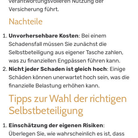
verantwortungsvolleren Nutzung der
Versicherung führt.
Nachteile
Unvorhersehbare Kosten
: Bei einem
Schadensfall müssen Sie zunächst die
Selbstbeteiligung aus eigener Tasche zahlen,
was zu finanziellen Engpässen führen kann.
Nicht jeder Schaden ist gleich hoch
: Einige
Schäden können unerwartet hoch sein, was die
finanzielle Belastung erhöhen kann.
Tipps zur Wahl der richtigen
Selbstbeteiligung
Einschätzung der eigenen Risiken
:
Überlegen Sie, wie wahrscheinlich es ist, dass