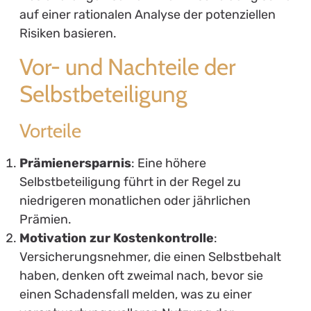
auf einer rationalen Analyse der potenziellen
Risiken basieren.
Vor- und Nachteile der
Selbstbeteiligung
Vorteile
Prämienersparnis
: Eine höhere
Selbstbeteiligung führt in der Regel zu
niedrigeren monatlichen oder jährlichen
Prämien.
Motivation zur Kostenkontrolle
:
Versicherungsnehmer, die einen Selbstbehalt
haben, denken oft zweimal nach, bevor sie
einen Schadensfall melden, was zu einer