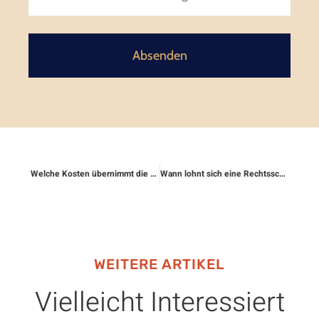
Absenden
Welche Kosten übernimmt die Rechtsschutzversicherung nicht?
Wann lohnt sich eine Rechtsschutzversicherung?
WEITERE ARTIKEL
Vielleicht Interessiert