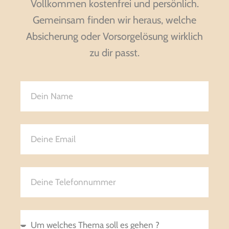
Vollkommen kostenfrei und persönlich.
Gemeinsam finden wir heraus, welche
Absicherung oder Vorsorgelösung wirklich
zu dir passt.