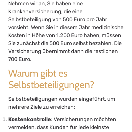
Nehmen wir an, Sie haben eine
Krankenversicherung, die eine
Selbstbeteiligung von 500 Euro pro Jahr
vorsieht. Wenn Sie in diesem Jahr medizinische
Kosten in Höhe von 1.200 Euro haben, müssen
Sie zunächst die 500 Euro selbst bezahlen. Die
Versicherung übernimmt dann die restlichen
700 Euro.
Warum gibt es
Selbstbeteiligungen?
Selbstbeteiligungen wurden eingeführt, um
mehrere Ziele zu erreichen:
Kostenkontrolle
: Versicherungen möchten
vermeiden, dass Kunden für jede kleinste