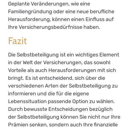
Geplante Veränderungen, wie eine
Familiengründung oder eine neue berufliche
Herausforderung, können einen Einfluss auf
Ihre Versicherungsbedürfnisse haben.
Fazit
Die Selbstbeteiligung ist ein wichtiges Element
in der Welt der Versicherungen, das sowohl
Vorteile als auch Herausforderungen mit sich
bringt. Es ist entscheidend, sich über die
verschiedenen Arten der Selbstbeteiligung zu
informieren und die für die eigene
Lebenssituation passende Option zu wählen.
Durch bewusste Entscheidungen bezüglich
der Selbstbeteiligung können Sie nicht nur Ihre
Prämien senken, sondern auch Ihre finanzielle