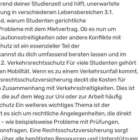
rend deiner Studienzeit und hilft, unerwartete
ung in verschiedenen Lebensbereichen 3.1.
d, warum Studenten gerichtliche
Probleme mit dem Mietvertrag. Ob es nun um
tionsstreitigkeiten oder andere Konflikte mit
tz ist ein essenzieller Teil der
kannst du dich umfassend beraten lassen und im
3.2. Verkehrsrechtsschutz Für viele Studenten gehört
hen Mobilität. Wenn es zu einem Verkehrsunfall kommt,
rsrechtsschutzversicherung deckt die Kosten für
 Zusammenhang mit Verkehrsstreitigkeiten. Dies ist
 die auf dem Weg zur Uni oder zur Arbeit häufig
chutz Ein weiteres wichtiges Thema ist der
 es sich um rechtliche Angelegenheiten, die direkt
– wie beispielsweise Probleme mit Prüfungen,
ionsfragen. Eine Rechtsschutzversicherung sorgt
ten über alle benötigten Ressourcen und Unterstützung